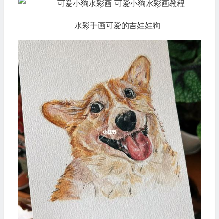
水彩手画可爱的吉娃娃狗