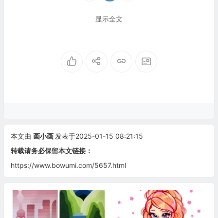
显示全文
本文由
画小画
发表于2025-01-15 08:21:15
转载请务必保留本文链接：
https://www.bowumi.com/5657.html