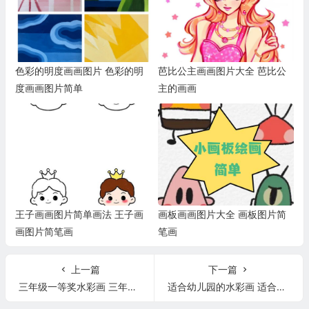
色彩的明度画画图片 色彩的明
芭比公主画画图片大全 芭比公
度画画图片简单
主的画画
王子画画图片简单画法 王子画
画板画画图片大全 画板图片简
画图片简笔画
笔画
上一篇
下一篇
三年级一等奖水彩画 三年级水彩画大全
适合幼儿园的水彩画 适合幼儿园小朋友的水彩画