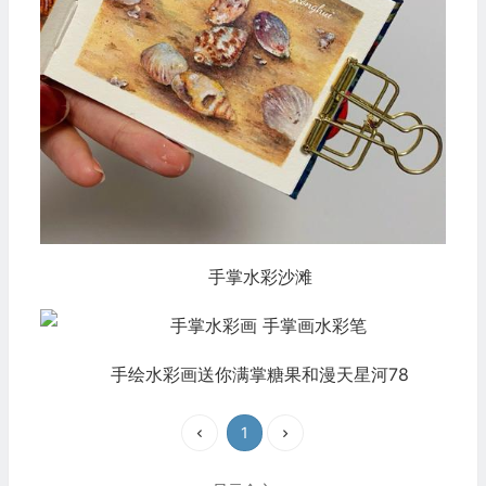
手掌水彩沙滩
手绘水彩画送你满掌糖果和漫天星河78
1