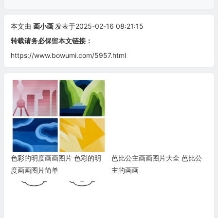
本文由
画小画
发表于2025-02-16 08:21:15
转载请务必保留本文链接：
https://www.bowumi.com/5957.html
色彩的明度画画图片 色彩的明
芭比公主画画图片大全 芭比公
度画画图片简单
主的画画