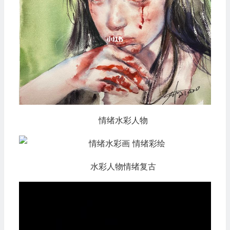
情绪水彩人物
水彩人物情绪复古