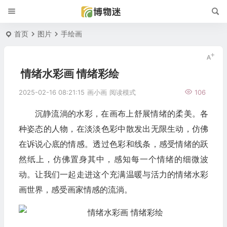
首页
图片
手绘画
情绪水彩画 情绪彩绘
2025-02-16 08:21:15
画小画
阅读模式
106
沉静流淌的水彩，在画布上舒展情绪的柔美。各
种姿态的人物，在淡淡色彩中散发出无限生动，仿佛
在诉说心底的情感。透过色彩和线条，感受情绪的跃
然纸上，仿佛置身其中，感知每一个情绪的细微波
动。让我们一起走进这个充满温暖与活力的情绪水彩
画世界，感受画家情感的流淌。