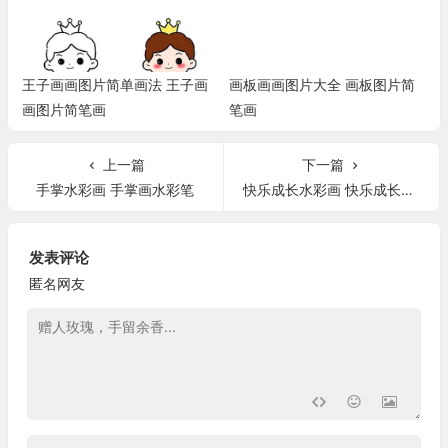
王子画画图片简单画法 王子画
画板画画图片大全 画板图片简
画图片简笔画
笔画
上一篇
下一篇
手掌水彩画 手掌画水彩笔
快乐成长水彩画 快乐成长水彩画怎么画
发表评论
匿名网友