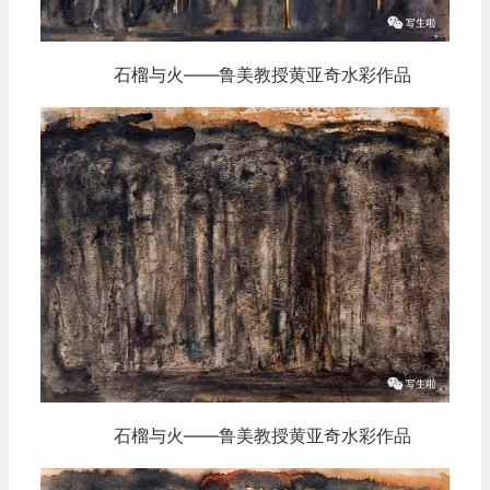
石榴与火——鲁美教授黄亚奇水彩作品
石榴与火——鲁美教授黄亚奇水彩作品