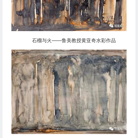
石榴与火——鲁美教授黄亚奇水彩作品