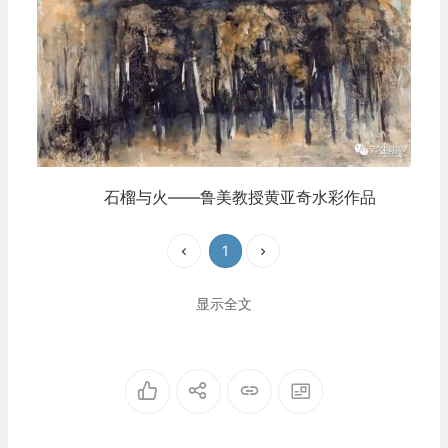
石榴与火——鲁美教授黄亚奇水彩作品
1
显示全文