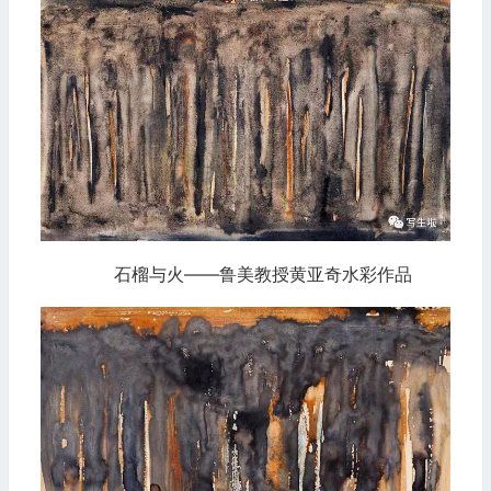
石榴与火——鲁美教授黄亚奇水彩作品