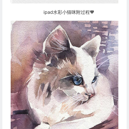
ipad水彩小猫咪附过程🧡