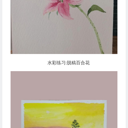
水彩练习:脱稿百合花