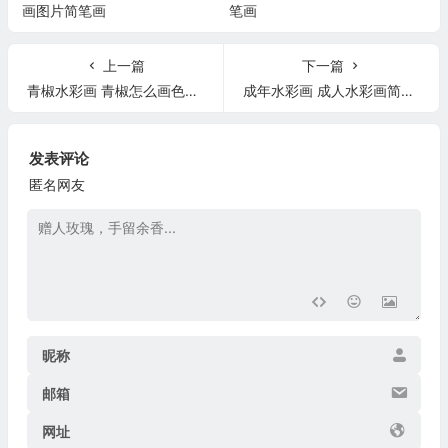
画图片简笔画
笔画
上一篇
下一篇
青椒水彩画 青椒怎么画色彩水粉
成年水彩画 成人水彩画简单教程
发表评论
匿名网友
昵称
邮箱
网址