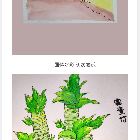
固体水彩:初次尝试