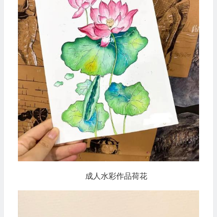
成人水彩作品荷花