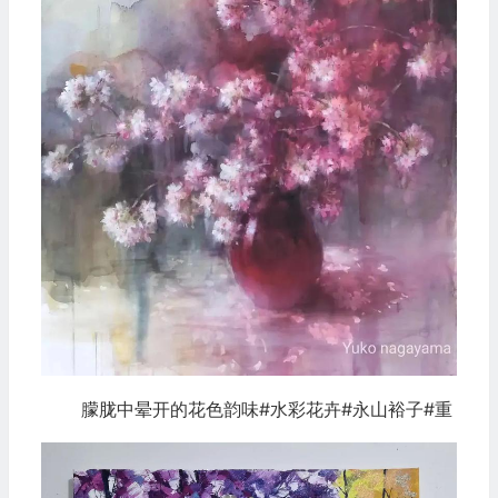
朦胧中晕开的花色韵味#水彩花卉#永山裕子#重