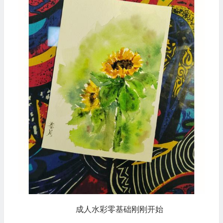
成人水彩零基础刚刚开始