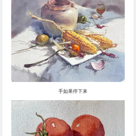
手如果停下来