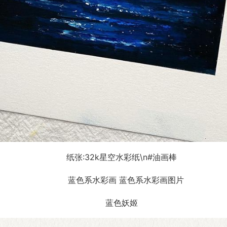
纸张:32k星空水彩纸\n#油画棒
蓝色妖姬